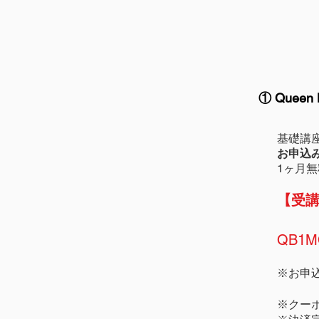
① Quee
基礎講
お申込
1ヶ月
【受
QB1M
※お申
※クー