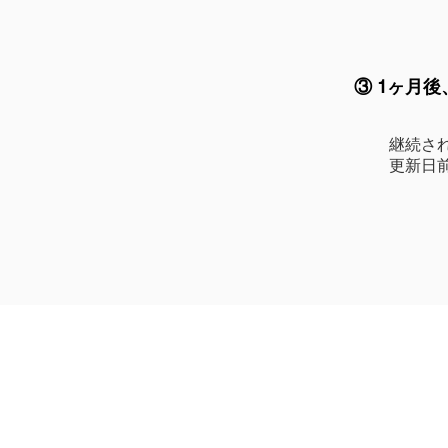
③ 1ヶ月
​継続さ
更新日