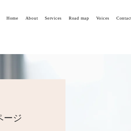
Home
About
Services
Road map
Voices
Contac
ページ