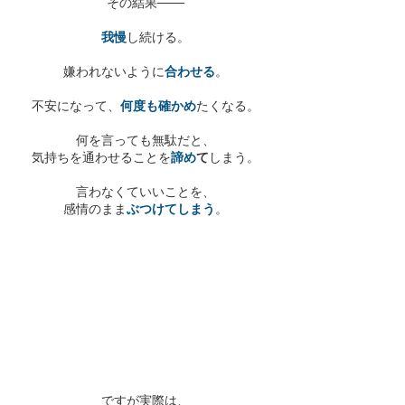
その結果───
我慢
し続ける。
嫌われないように
合わせる
。
不安になって、
何度も確かめ
たくなる。
何を言っても無駄だと、
気持ちを通わせることを
諦め
て
しまう。
言わなくていいことを、
感情のまま
ぶつけてしまう
。
ですが実際は、